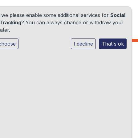
d we please enable some additional services for
Social
Tracking
? You can always change or withdraw your
ater.
choose
I decline
That's ok
ociale
ing.
e in