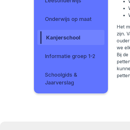
Leesonderwijs
Onderwijs op maat
Het mo
zijn. 
Kanjerschool
ouders
we el
Bij de
Informatie groep 1-2
pette
kunne
Schoolgids &
pette
Jaarverslag