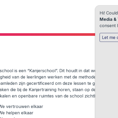
Hi! Coul
Media & 
consent l
Let me 
chool is een “Kanjerschool”. Dit houdt in dat we voor de s
igheid van de leerlingen werken met de methode Kanjertrain
eamleden zijn gecertificeerd om deze lessen te geven.
ken die bij de Kanjertraining horen, staan op de posters, di
okalen en openbare ruimtes van de school zichtbaar zijn:
We vertrouwen elkaar
We helpen elkaar