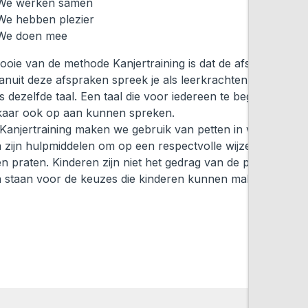
We werken samen
We hebben plezier
We doen mee
oie van de methode Kanjertraining is dat de afspraken duid
Vanuit deze afspraken spreek je als leerkrachten, kinderen 
 dezelfde taal. Een taal die voor iedereen te begrijpen is e
kaar ook op aan kunnen spreken.
 Kanjertraining maken we gebruik van petten in vier kleure
n zijn hulpmiddelen om op een respectvolle wijze over gedr
n praten. Kinderen zijn niet het gedrag van de pet, maar d
n staan voor de keuzes die kinderen kunnen maken.