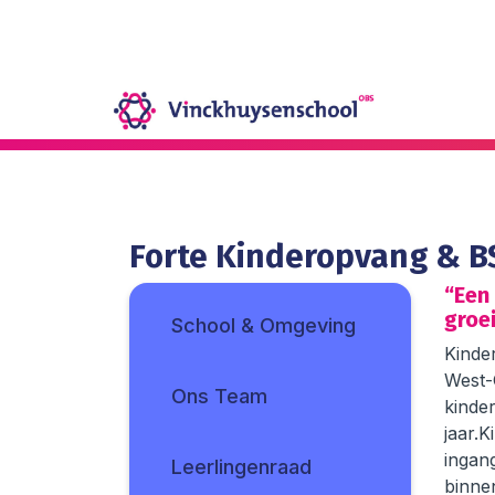
Onze school
Ons onderwijs
Forte Kinderopvang & B
Onze activiteiten
“Een
groe
School & Omgeving
Praktische informatie
Kinder
West-
Ons Team
kinde
Kennismaking
jaar.K
ingang
Leerlingenraad
Contact
binnen