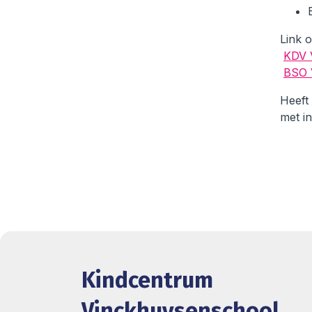
Link 
KDV 
BSO 
Heeft
met
i
Kindcentrum
Vinckhuysenschool