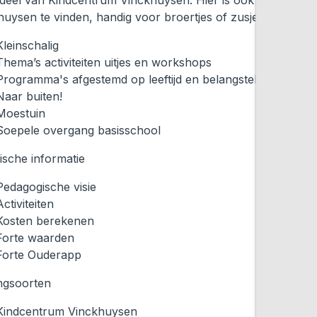
deel van Kindcentrum Vinckhuysen. Hier is ook BSO
huysen te vinden, handig voor broertjes of zusjes!
Kleinschalig
Thema’s activiteiten uitjes en workshops
Programma's afgestemd op leeftijd en belangstelling
Naar buiten!
Moestuin
Soepele overgang basisschool
ische informatie
Pedagogische visie
Activiteiten
Kosten berekenen
Forte waarden
Forte Ouderapp
gsoorten
Kindcentrum Vinckhuysen