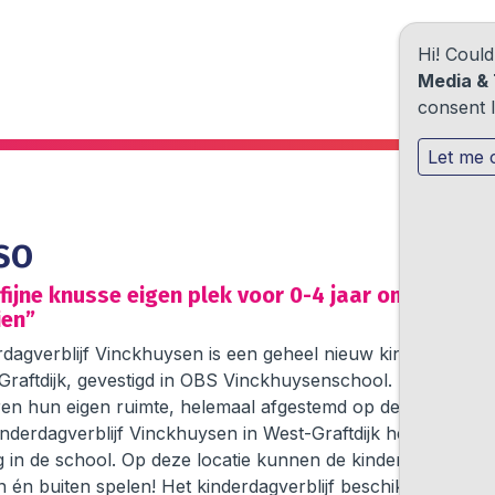
Hi! Coul
Media & 
consent l
Let me 
SO
 fijne knusse eigen plek voor 0-4 jaar om te spel
ien”
dagverblijf Vinckhuysen is een geheel nieuw kinderdagverbli
Graftdijk, gevestigd in OBS Vinckhuysenschool. Hier hebbe
ren hun eigen ruimte, helemaal afgestemd op de leeftijd va
inderdagverblijf Vinckhuysen in West-Graftdijk heeft een ei
 in de school. Op deze locatie kunnen de kinderen heerlijk
 én buiten spelen! Het kinderdagverblijf beschikt over een