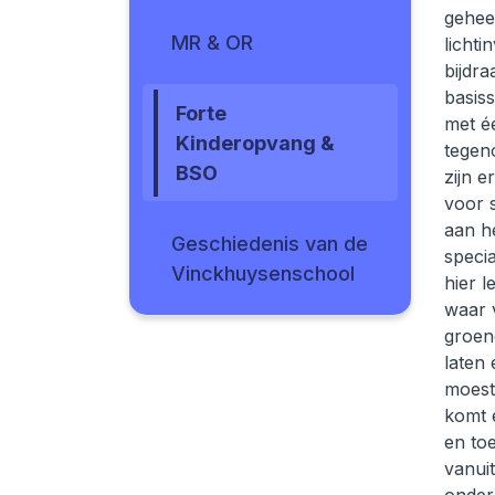
gehee
MR & OR
licht
bijdr
basis
Forte
met é
Kinderopvang &
tegen
BSO
zijn 
voor 
aan he
Geschiedenis van de
specia
Vinckhuysenschool
hier l
waar 
groen
laten 
moest
komt 
en to
vanuit