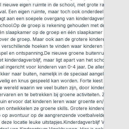
l nieuwe eigen ruimte in de school, met grote ramen en vee
inval. Een eigen ruimte, maar toch ook onderdeel van school
aagt aan een soepele overgang van kinderdagverblijf naar
school.Op de groep is rekening gehouden met de allerkleins
én slaapkamer op de groep en één slaapkamer in de ruimt
over de groep. Maar ook aan de grotere kinderen is gedach
er verschillende hoeken te vinden waar kinderen terecht ku
spel en ontspanning.De nieuwe groene buitenruimte grenst 
t kinderdagverblijf, maar ligt apart van het schoolplein en i
al ingericht voor kinderen van 0-4 jaar. De allerkleinsten 
ekker naar buiten, namelijk in de speciaal aangelegde babyt
veilig en knus gespeeld kan worden. Forte kiest bewust vo
e wereld waarin we veel buiten zijn, door kinderen de natu
ervaren en te betrekken bij groene activiteiten. Zo zorgt de
uin ervoor dat kinderen leren waar groente en/of fruit va
en ontwikkelen ze groene skills. Grotere kinderen kunnen 
e op avontuur op de aangrenzende voetbalvelden en make
 deze locatie leuke uitstapjes.Kinderdagverblijf Vinckuysen 