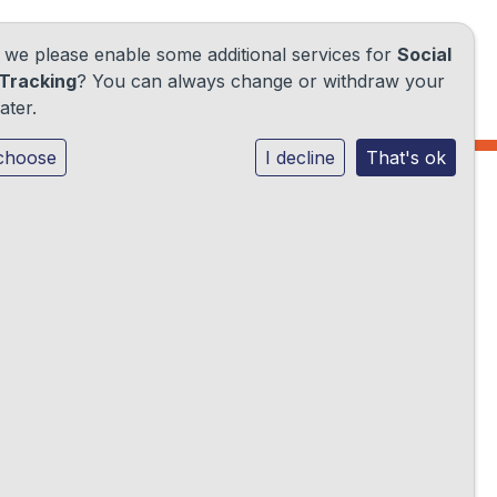
d we please enable some additional services for
Social
Tracking
? You can always change or withdraw your
ater.
choose
I decline
That's ok
en en
jf in
n de
n 0-4
gen